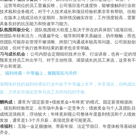
、运营等岗位的员工普遍反映，公司项目迭代速度快，能够接触到行业前
技术栈和业务模式，对于个人技术成长和项目经验积累非常有帮助。但相
，在版本上线或活动大促期间，加班情况确实存在，工作强度较高，需要
具备良好的抗压能力和快速学习能力。
队氛围两极分化：
团队氛围很大程度上取决于所在的具体部门或项目组
些团队年轻有活力，沟通扁平化，领导和同事关系融洽，协作顺畅；而也
些团队可能存在管理不够清晰、跨部门沟通成本较高等问题。公司鼓励创
试错，但对于执行效率和结果的要求也非常明确。
习与成长机会：
公司内部会定期组织技术分享、行业讲座，也有一定的
预算支持员工外出学习。对于主动性强、渴望成长的员工来说，这里有不
平台和资源。
、 福利待遇：中等偏上，兼顾现实与关怀
海网络科技的福利待遇在行业中处于中等偏上水平，并非顶尖，但构成比
面，力求在市场化竞争与员工关怀间找到平衡。
酬构成：
通常为“固定薪资+绩效奖金+年终奖”的模式。固定薪资根据岗
、级别和经验而定，在市场中具备一定竞争力；绩效奖金与个人及团队目
成情况强相关，浮动较大；年终奖则视公司整体年度盈利情况和个人绩效
发放，通常是1-3个月月薪，表现优异者可能更高。
准福利：
五险一金足额缴纳、带薪年假、法定节假日、年度体检等基础
齐全。