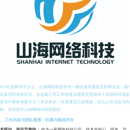
BOSS直聘等平台上，山海网络科技作为一家快速发展的互联网企业，吸
众多求职者的目光。在这家公司工作的真实感受究竟如何？其福利待遇是
宣传中那样有吸引力？本文将从一名普通员工的视角，结合公开信息与内
验，为你揭开山海网络科技的面纱。
、 工作内容与团队氛围：机遇与挑战并存
术驱动，项目节奏快：
作为一家网络科技公司，技术是核心。研发、产