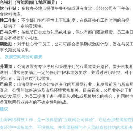
色福利（可能因部门/地区而异）：
饮与补贴：
多数办公地点提供午餐补贴或设有食堂，部分公司有下午茶
食饮料供应。
性工作制：
不少部门实行弹性上下班制度，在保证核心工作时间的前提
，提供了一定的灵活性。
日与关怀：
传统节日会发放礼品或礼金，偶尔有部门团建经费。员工生
常会有祝福和小礼物。
期激励：
对于核心骨干员工，公司可能会提供期权激励计划，旨在与员
享长期发展成果。
、 发展空间与公司前景
升通道：
公司设置有专业序列和管理序列的双通道晋升路径。晋升机制
透明，通常需要满足一定的任职年限和绩效要求，并通过述职答辩。对于
突出者，晋升速度可以很快。
司前景：
山海网络科技身处快速变化的互联网行业，其发展前景与所布
赛道、公司的战略决策及市场环境紧密相关。目前看来，公司业务处于扩
稳定发展期，为员工提供了参与项目从0到1或规模增长的机会，但同时
着互联网行业共有的不确定性和挑战。
建议
山海网络科技工作，是一段典型的“互联网公司体验”。它适合那些渴望在
奏环境中锻炼能力、不惧挑战、并希望薪酬与个人贡献直接挂钩的求职者